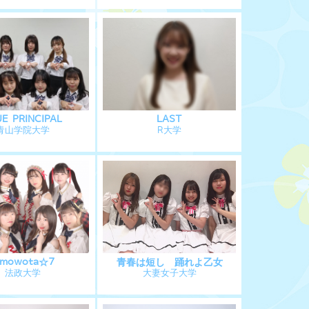
UE PRINCIPAL
LAST
青山学院大学
R大学
imowota☆7
青春は短し 踊れよ乙女
法政大学
大妻女子大学