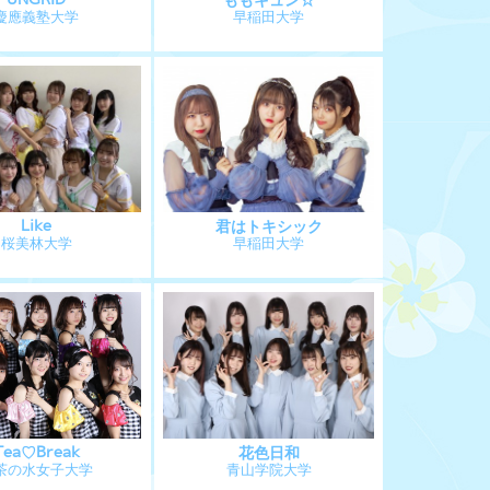
慶應義塾大学
早稲田大学
Like
君はトキシック
桜美林大学
早稲田大学
Tea♡Break
花色日和
茶の水女子大学
青山学院大学