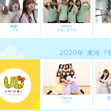
柊坂
mint☆
J大学
芝浦工業大学
2020年 東海 T
Equ=a
別
S大学