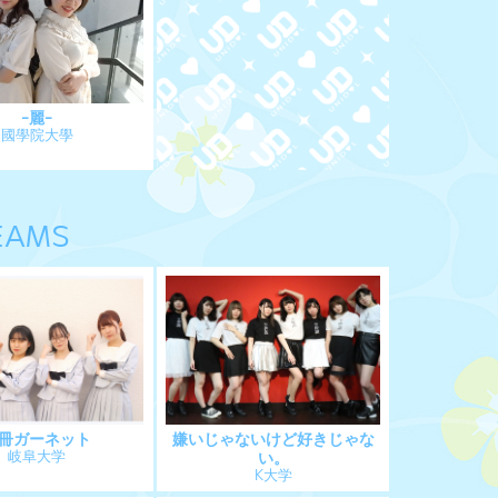
-麗-
國學院大學
EAMS
冊ガーネット
嫌いじゃないけど好きじゃな
岐阜大学
い。
K大学