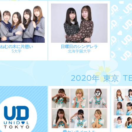
ねむの木に片想い
日曜日のシンデレラ
S大学
北海学園大学
2020年 東京 T
愛センチメートル