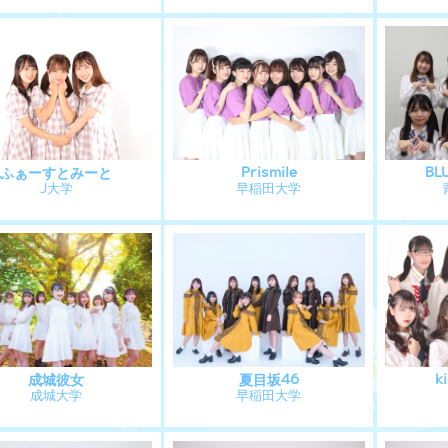
ふぁーすとみーと
Prismile
BL
J大学
早稲田大学
成城彼女
夏目坂46
k
成城大学
早稲田大学