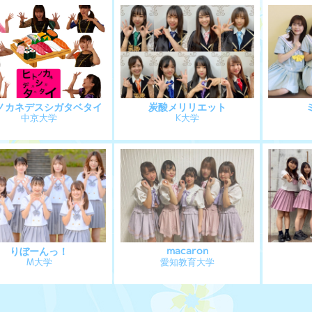
ノカネデスシガタベタイ
炭酸メリリエット
中京大学
K大学
りぼーんっ！
macaron
M大学
愛知教育大学