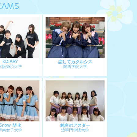
EAMS
KDiARY
恋してカタルシス
大阪経済大学
関西学院大学
Snow Milk
純白のアスター
甲南女子大学
追手門学院大学