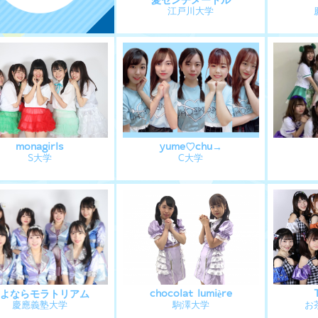
江戸川大学
monagirls
yume♡chu→
S大学
C大学
さよならモラトリアム
chocolat lumière
慶應義塾大学
駒澤大学
お