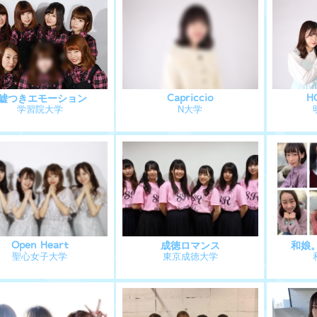
≠嘘つきエモーション
Capriccio
H
学習院大学
N大学
Open Heart
成徳ロマンス
和娘
聖心女子大学
東京成徳大学