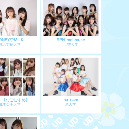
ONEY♡MILK
SPH mellmuse
明治学院大学
上智大学
。《なごむすめ》
na-nam
和洋女子大学
M大学