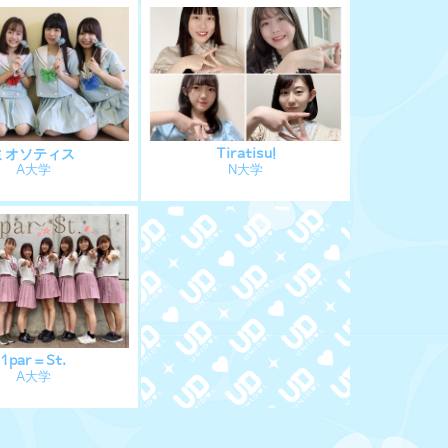
ミオソティス
Tiratisu!
A大学
N大学
1par＝St.
A大学