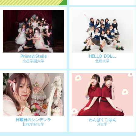
Prima☆Stella
HELLO DOLL.
北星学園大学
北翔大学
日曜日のシンデレラ
わんぱくごはん
札幌学院大学
H大学
実行委員会メンバー募集中 ＞
公式フェイスブック