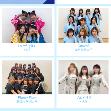
La.mf（仮）
QanvaS
Y大学
九州産業大学
Flum＊Flum
プルメリア
筑紫女学園大学
Ｋ大学
実行委員会メンバー募集中 ＞
公式フェイスブック
UNIDOL（ユニドル）