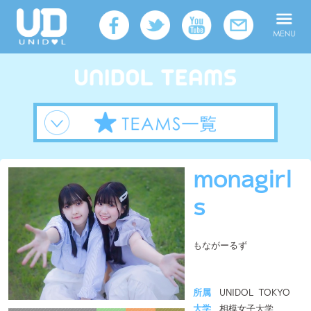
monagirl
s
もながーるず
所属
UNIDOL TOKYO
大学
相模女子大学
メンバー人数
2人