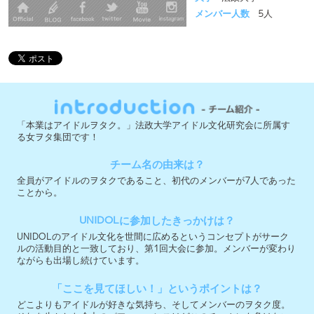
「本業はアイドルヲタク。」法政大学アイドル文化研究会に所属す
る女ヲタ集団です！
チーム名の由来は？
全員がアイドルのヲタクであること、初代のメンバーが7人であった
ことから‬。
UNIDOLに参加したきっかけは？
UNIDOLのアイドル文化を世間に広めるというコンセプトがサーク
ルの活動目的と一致しており、第1回大会に参加。メンバーが変わり
ながらも出場し続けています。
「ここを見てほしい！」というポイントは？
どこよりもアイドルが好きな気持ち、そしてメンバーのヲタク度。
それを生かした全力のパフォーマンスはどこのチームにも負けない
自信があります。
今大会への意気込みを教えて下さい！
予選ストレート突破を目指し、どんな時でも私たちにしかできない
全力で沸けるステージを創ります！
実行委員会メンバー募集中 ＞