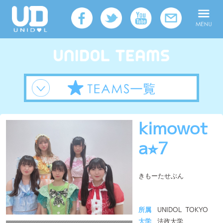
kimowot
a⭐︎7
きもーたせぶん
所属
UNIDOL TOKYO
大学
法政大学
メンバー人数
5人