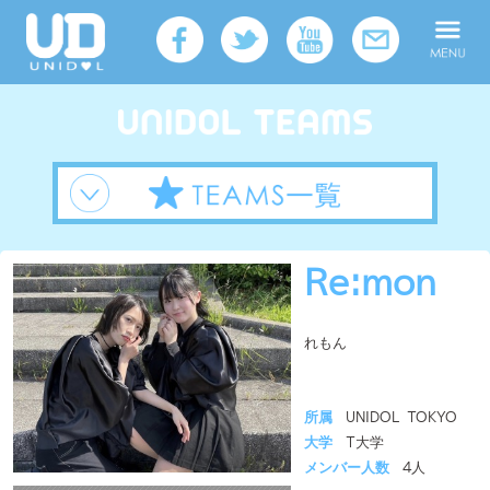
Re:mon
れもん
所属
UNIDOL TOKYO
大学
T大学
メンバー人数
4人