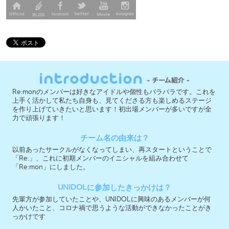
Re:monのメンバーは好きなアイドルや個性もバラバラです。これを
上手く活かして私たち自身も、見てくださる方も楽しめるステージ
を作り上げていきたいと思います！初出場メンバーが多いですが全
力で頑張ります！
チーム名の由来は？
以前あったサークルがなくなってしまい、再スタートということで
「Re:」、これに初期メンバーのイニシャルを組み合わせて
「Re:mon」にしました。
UNIDOLに参加したきっかけは？
先輩方が参加していたことや、UNIDOLに興味のあるメンバーが何
人かいたこと、コロナ禍で思うような活動ができなかったことがき
っかけです
「ここを見てほしい！」というポイントは？
良い意味で、皆違った個性を持っているので、それぞれの表現の違
いに注目してください！
今大会への意気込みを教えて下さい！
半分のメンバーが初出場になりますが、今回も自分たちが楽しむこ
とを1番大切にしたいと思います！精一杯頑張ります！