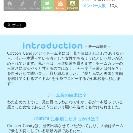
Cotton Candyというチーム名には、見た目はふわふわでありなが
ら、芯が一本通っている凛とした女性であるようにという願いが込
められています。私たちは、王道街道を貫きます！チームカラーの
王道さにぼんやりと甘えるのではなく、今一度「王道とは何か？」
を自分たちで問い直し、取り組みました。“愛と元気と勇気と笑顔
を届けてくれるアイドル”を全身でコピーする7分30秒を目指しま
す！
チーム名の由来は？
わたあめのように、見た目はふわふわですが、芯が一本通っている
凛とした女性であるようにという願いを込めて名付けられました。
UNIDOLに参加したきっかけは？
Cotton Candyは、歴代出場させていただいており、大会はチーム
で最も大切にしている活動内容であるため。
「ここを見てほしい！」というポイントは？
自分たちの夢や目標を届けるだけでなく、愛と元気と勇気と笑顔を
届けられるようなセットリストや表現の仕方に力を入れたところ。
今大会への意気込みを教えて下さい！
今冬もCotton Candyは王道を貫きます！最上級のCotton Candy
を届けられるよう、頑張ります！