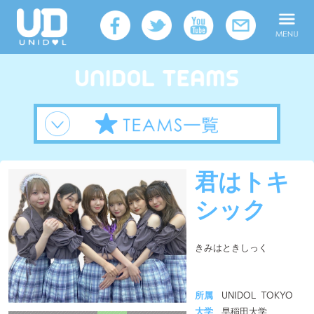
君はトキ
シック
きみはときしっく
所属
UNIDOL TOKYO
大学
早稲田大学
メンバー人数
7人
活動拠点
関東