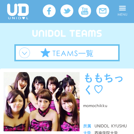
ももちっ
く♡
momochikku
所属
UNIDOL KYUSHU
大学
西南学院大学