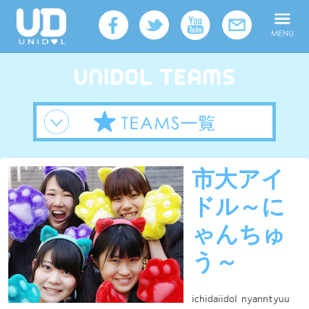
市大アイ
ドル～に
ゃんちゅ
う～
ichidaiidol nyanntyuu
所属
UNIDOL KANSAI
大学
大阪市立大学