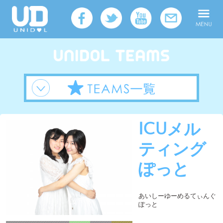
ICUメル
ティング
ぽっと
あいしーゆーめるてぃんぐ
ぽっと
所属
UNIDOL TOKYO
大学
国際基督教大学
メンバー人数
2人