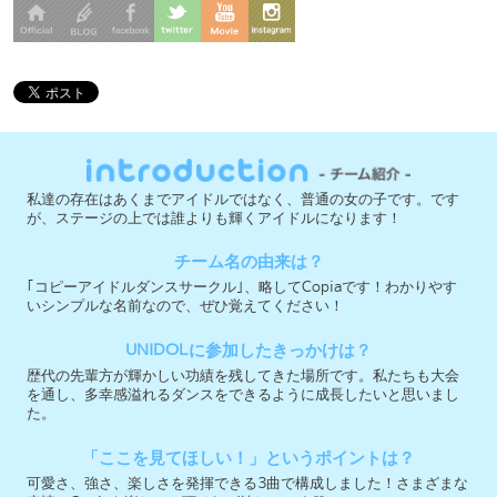
私達の存在はあくまでアイドルではなく、普通の女の子です。です
が、ステージの上では誰よりも輝くアイドルになります！
チーム名の由来は？
｢コピーアイドルダンスサークル｣、略してCopiaです！わかりやす
いシンプルな名前なので、ぜひ覚えてください！
UNIDOLに参加したきっかけは？
歴代の先輩方が輝かしい功績を残してきた場所です。私たちも大会
を通し、多幸感溢れるダンスをできるように成長したいと思いまし
た。
「ここを見てほしい！」というポイントは？
可愛さ、強さ、楽しさを発揮できる3曲で構成しました！さまざまな
表情のCopiaを楽しんで頂ければ嬉しいです♡
今大会への意気込みを教えて下さい！
Copia史上最少の６人で出場します。個性豊かな６人それぞれの魅力
を存分に発揮し、見ていて飽きないパフォーマンスをお届けしま
す！個性豊かな６人それぞれの魅力を存分に発揮し、見ていて飽き
ないパフォーマンスをお届けします！
実行委員会メンバー募集中 ＞