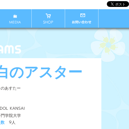
白のアスター
くのあすたー
IDOL KANSAI
手門学院大学
人数
9人