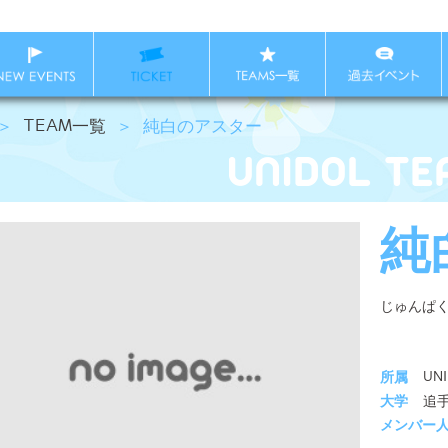
＞
TEAM一覧
＞
純白のアスター
純
じゅんぱ
所属
UN
大学
追
メンバー