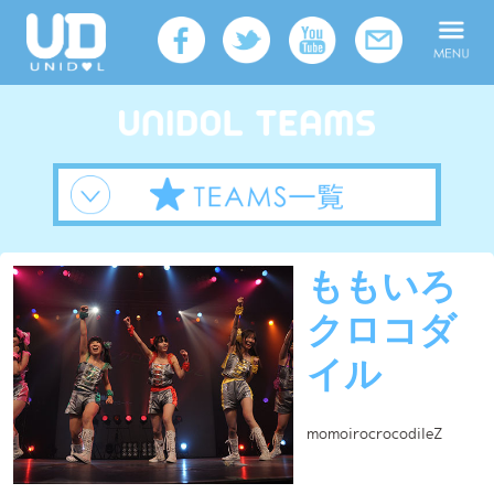
ももいろ
クロコダ
イル
momoirocrocodileZ
所属
UNIDOL TOKYO
大学
明治大学