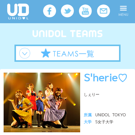
S'herie♡
しぇりー
所属
UNIDOL TOKYO
大学
S女子大学