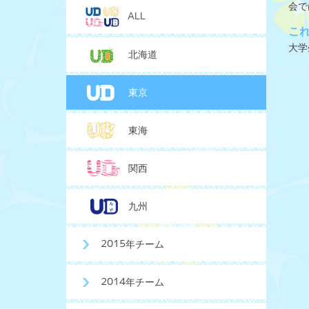
会で
ALL
こ
大学
北海道
東京
東海
関西
九州
2015年チーム
2014年チーム