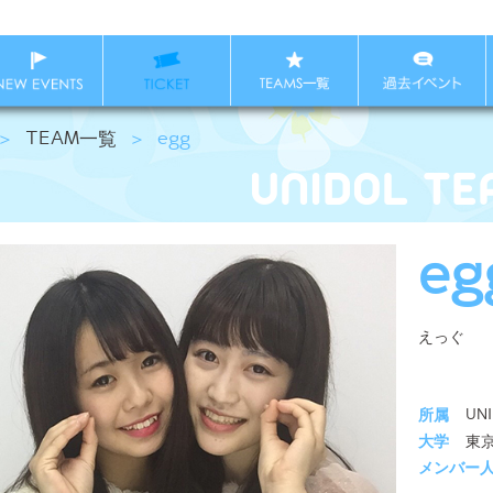
＞
TEAM一覧
＞
egg
eg
えっぐ
所属
UN
大学
東
メンバー