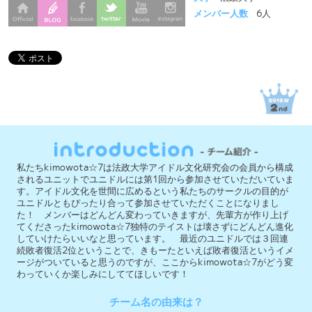
私たちkimowota☆7は法政大学アイドル文化研究会の会員から構成
されるユニットでユニドルには第1回から参加させていただいていま
す。アイドル文化を世間に広めるという私たちのサークルの目的が
ユニドルともぴったり合って参加させていただくことになりまし
た！ メンバーはどんどん変わっていきますが、先輩方が作り上げ
てくださったkimowota☆7独特のテイストは壊さずにどんどん進化
していけたらいいなと思っています。 最近のユニドルでは３回連
続敗者復活2位ということで、きもーたといえば敗者復活というイメ
ージがついていると思うのですが、ここからkimowota☆7がどう変
わっていくか楽しみにしててほしいです！
チーム名の由来は？
全員がオタクのチームなのでkimowota☆7。先輩も同期も後輩もみ
んなオタクです！ちなみに7は第1回に参加された先輩方の人数で
す。
今大会への意気込みを教えて下さい！
『予選ストレート突破！』これが今回のkimowota☆7の目標です。
4度目の正直。きもーたの本気見てて下さい！！
これまでの活動履歴