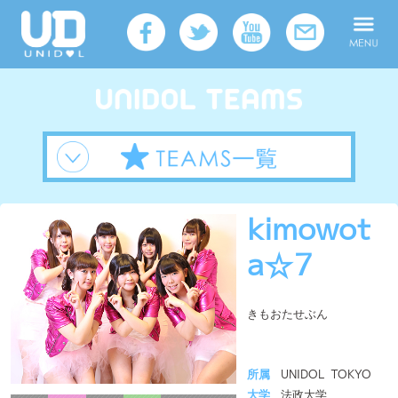
kimowot
a☆7
きもおたせぶん
所属
UNIDOL TOKYO
大学
法政大学
メンバー人数
6人