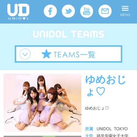
ゆめおじ
ょ♡
ゆめおじょ♡
所属
UNIDOL TOKYO
大学
跡見学園女子大学
メンバー人数
5人