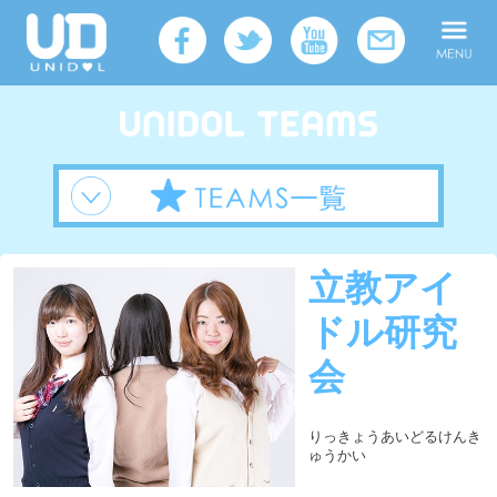
立教アイ
ドル研究
会
りっきょうあいどるけんき
ゅうかい
所属
UNIDOL TOKYO
大学
立教大学