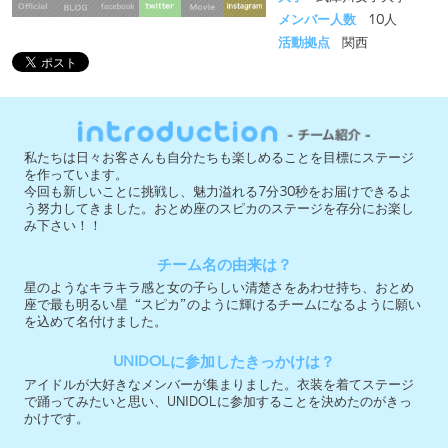
私たちは日々お客さんも自分たちも楽しめることを目標にステージ
を作っています。
今回も新しいことに挑戦し、魅力溢れる7分30秒をお届けできるよ
う努力してきました。おとめ座のスピカのステージを存分にお楽し
み下さい！！
チーム名の由来は？
星のようなキラキラ感と女の子らしい清楚さをあわせ持ち、おとめ
座で最も明るい星“スピカ”のように輝けるチームになるように願い
を込めて名付けました。
UNIDOLに参加したきっかけは？
アイドルが大好きなメンバーが集まりました。衣装を着てステージ
で踊ってみたいと思い、UNIDOLに参加することを決めたのがきっ
かけです。
「ここを見てほしい！」というポイントは？
メンバーの魅力が最大限出せる選曲と雰囲気作りにこだわりまし
た。おとめ座のスピカの世界観に注目してください！
今大会への意気込みを教えて下さい！
前回の結果を胸に、メンバーと共により良いステージを届けられる
よう決勝進出に向けて頑張ります！おとめ座のスピカの応援をよろ
しくお願いします！