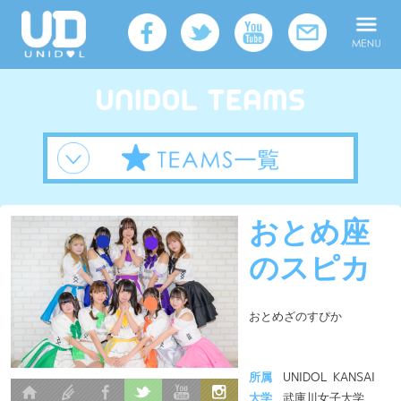
おとめ座
のスピカ
おとめざのすぴか
所属
UNIDOL KANSAI
大学
武庫川女子大学
メンバー人数
10人
活動拠点
関西