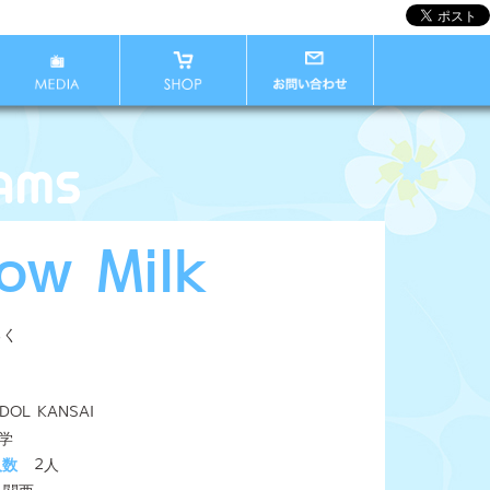
ow Milk
るく
IDOL KANSAI
学
人数
2人