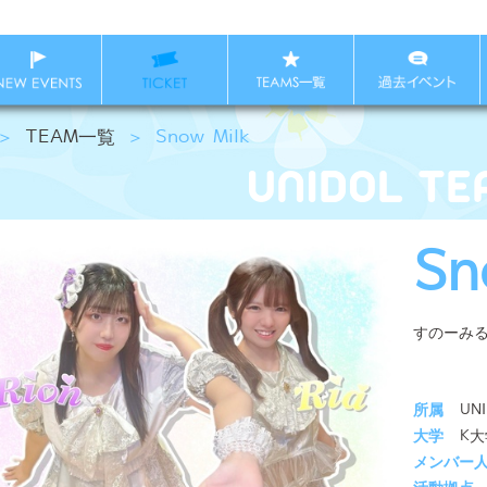
＞
TEAM一覧
＞
Snow Milk
Sn
すのーみ
所属
UN
大学
K大
メンバー