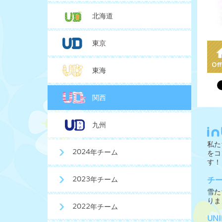
北海道
東京
東海
関西
九州
私た
2024年チーム
をコ
す！
2023年チーム
チ
雪た
りま
2022年チーム
UN