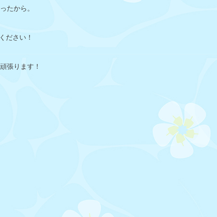
思ったから。
ください！
ら頑張ります！