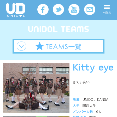
Kitty eye
きてぃあい
所属
UNIDOL KANSAI
大学
関西大学
メンバー人数
6人
活動拠点
関西