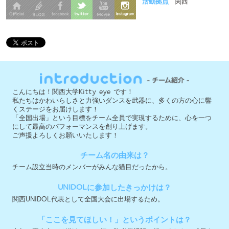
こんにちは！関西大学Kitty eye です！
私たちはかわいらしさと力強いダンスを武器に、多くの方の心に響
くステージをお届けします！
「全国出場」という目標をチーム全員で実現するために、心を一つ
にして最高のパフォーマンスを創り上げます。
ご声援よろしくお願いいたします！
チーム名の由来は？
チーム設立当時のメンバーがみんな猫目だったから。
UNIDOLに参加したきっかけは？
関西UNIDOL代表として全国大会に出場するため。
「ここを見てほしい！」というポイントは？
今年の夏大会ではKitty eye 初の敗者復活戦に挑みました。成長を
続ける私たちのパフォーマンスにぜひご注目ください！
今大会への意気込みを教えて下さい！
敗者復活戦では3位と、決勝まであと一歩届きませんでした。この悔
しさを力に、次こそKitty eyeの名を全国に響かせます！
実行委員会メンバー募集中 ＞