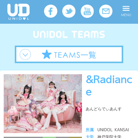
&Radianc
e
あんどらでぃあんす
所属
UNIDOL KANSAI
大学
神戸学院大学
メンバー人数
4人
活動拠点
関西