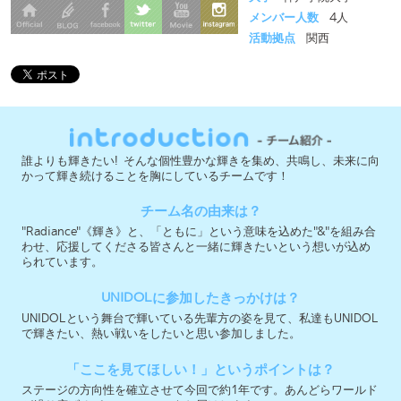
誰よりも輝きたい! そんな個性豊かな輝きを集め、共鳴し、未来に向
かって輝き続けることを胸にしているチームです！
チーム名の由来は？
"Radiance"《輝き》と、「ともに」という意味を込めた"&"を組み合
わせ、応援してくださる皆さんと一緒に輝きたいという想いが込め
られています。
UNIDOLに参加したきっかけは？
UNIDOLという舞台で輝いている先輩方の姿を見て、私達もUNIDOL
で輝きたい、熱い戦いをしたいと思い参加しました。
「ここを見てほしい！」というポイントは？
ステージの方向性を確立させて今回で約1年です。あんどらワールド
が繰り広げるパフォーマンスをお届けします！
今大会への意気込みを教えて下さい！
夏予選での悔しい思い出を糧にし、1年生の目覚しい成長と2.3年生
の安定したパフォーマンスでさらに高い順位を目指します！
実行委員会メンバー募集中 ＞