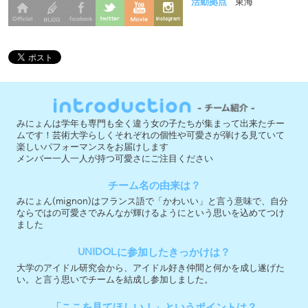
みにょんは学年も専門も全く違う女の子たちが集まって出来たチー
ムです！芸術大学らしくそれぞれの個性や可愛さが弾ける見ていて
楽しいパフォーマンスをお届けします
メンバー一人一人が持つ可愛さにご注目ください
チーム名の由来は？
みにょん(mignon)はフランス語で「かわいい」と言う意味で、自分
ならではの可愛さでみんなが輝けるようにという思いを込めてつけ
ました
UNIDOLに参加したきっかけは？
大学のアイドル研究会から、アイドル好き仲間と何かを成し遂げた
い。と言う思いでチームを結成し参加しました。
「ここを見てほしい！」というポイントは？
メンバーそれぞれの色が混ざり合って出来た「みにょんらしさ」に
ご注目ください！
今大会への意気込みを教えて下さい！
私たちの可愛さと元気なパフォーマンスで地球を救います！
実行委員会メンバー募集中 ＞