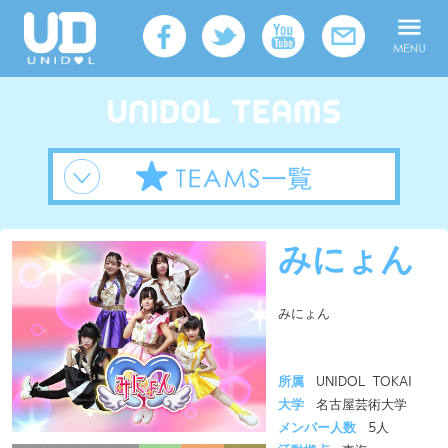
みにょん
みにょん
所属
UNIDOL TOKAI
大学
名古屋芸術大学
メンバー人数
5人
活動拠点
東海