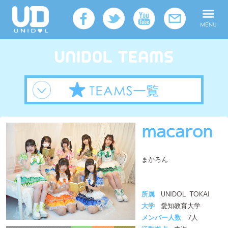
macaron
まかろん
所属
UNIDOL TOKAI
大学
愛知教育大学
メンバー人数
7人
活動拠点
東海