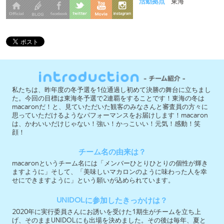
私たちは、昨年度の冬予選を1位通過し初めて決勝の舞台に立ちまし
た。今回の目標は東海冬予選で2連覇をすることです！東海の冬は
macaronだ！と、見ていただいた観客のみなさんと審査員の方々に
思っていただけるようなパフォーマンスをお届けします！macaron
は、かわいいだけじゃない！強い！かっこいい！元気！感動！笑
顔！
チーム名の由来は？
macaronというチーム名には「メンバーひとりひとりの個性が輝き
ますように」そして、「美味しいマカロンのように味わった人を幸
せにできますように」という願いが込められています。
UNIDOLに参加したきっかけは？
2020年に実行委員さんにお誘いを受けた1期生がチームを立ち上
げ、そのままUNIDOLにも出場を決めました。その後は毎年、夏と
冬の大会全てに出場させていただいています。
「ここを見てほしい！」というポイントは？
会場にいるお客さんとの一体感、そして私たちの表情に注目して欲
しいです！「絶対に勝ちたい」という強い気持ちが伝わるパフォー
マンスを魅せます！！
今大会への意気込みを教えて下さい！
昨年に続き東海の冬予選を1位通過することを目指します！ただ1位