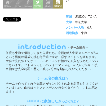
大学
中京大学
メンバー人数
6人
活動拠点
東海
何度も東海で優勝してきた先輩たち。今回は6人中新メンバーが5人
という異例の構成で挑む冬予選ですが、必ずタイトルを獲ります。
大会で見た強くてかっこいいヒトスシに憧れて加入を決めたメンバ
ーもいます。ヒトスシらしいパフォーマンスをこの6人で作り上げ、
目指すは完全制覇！歴史に残る7分半を期待していてください！
チーム名の由来は？
チームを作ってくれた先輩方がインパクトのある名前を付けてくだ
さいました。由来はヒトノカネデスシガタベタイから、これに尽き
ます！
UNIDOLに参加したきっかけは？
アイドルが好きという共通点を持った仲間たちと大学生という限ら
れた期間で、かけがえのない思い出を作りたかったからです。
「ここを見てほしい！」というポイントは？
迫力と勢いのあるパフォーマンスがヒトスシの特徴なので、元気で
パワフルなステージを楽しみにしていてほしいです！
今大会への意気込みを教えて下さい！
とにかく勝ちにこだわって、全力を尽くします。