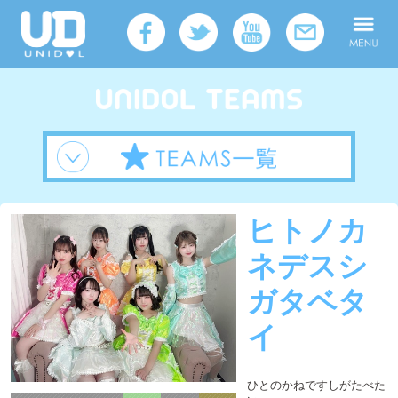
ヒトノカ
ネデスシ
ガタベタ
イ
ひとのかねですしがたべた
い
所属
UNIDOL TOKAI