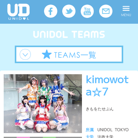
kimowot
a☆7
きもをたせぶん
所属
UNIDOL TOKYO
大学
法政大学
メンバー人数
6人
活動拠点
関東