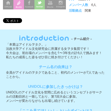
「本業はアイドルヲタク。」
法政大学アイドル文化研究会に所属する女ヲタ集団です！
今大会は、初出場のメンバーを含む1〜3年生の計6人で挑みます！
私たちの成長した姿をぜひ目に焼き付けてください！
チーム名の由来は？
全員がアイドルのヲタクであること、初代のメンバーが7人であった
ことから。
UNIDOLに参加したきっかけは？
UNIDOLのアイドル文化を世間に広めるというコンセプトがサーク
ルの活動目的と一致しており、第1回大会に参加。
メンバーが変わりながらも出場し続けています。
「ここを見てほしい！」というポイントは？
どこよりもアイドルが好きな気持ち、そしてメンバーのヲタク度。
それを生かした全力のパフォーマンスはどこのチームにも負けない
自信があります。
今大会への意気込みを教えて下さい！
予選ストレート突破を目指し、どんな時でも私たちにしかできない
全力で沸けるステージを創ります！