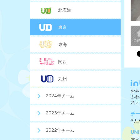
北海道
東京
東海
関西
九州
おや
2024年チーム
ふわ
ステ
2023年チーム
チ
3人
2022年チーム
UN
アイ