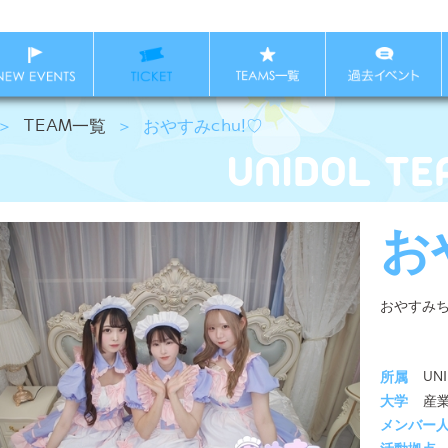
＞
TEAM一覧
＞
おやすみchu!♡
お
おやすみ
所属
UN
大学
産
メンバー