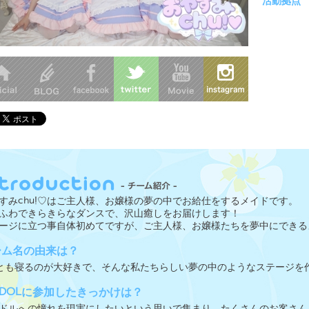
活動拠点
すみchu!♡はご主人様、お嬢様の夢の中でお給仕をするメイドです。
ふわできらきらなダンスで、沢山癒しをお届けします！
ージに立つ事自体初めてですが、ご主人様、お嬢様たちを夢中にできる
ーム名の由来は？
とも寝るのが大好きで、そんな私たちらしい夢の中のようなステージを
IDOLに参加したきっかけは？
ドルへの憧れを現実にしたいという思いで集まり、たくさんのお客さん