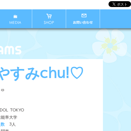
やすみchu!♡
ちゅ
IDOL TOKYO
業能率大学
人数
3人