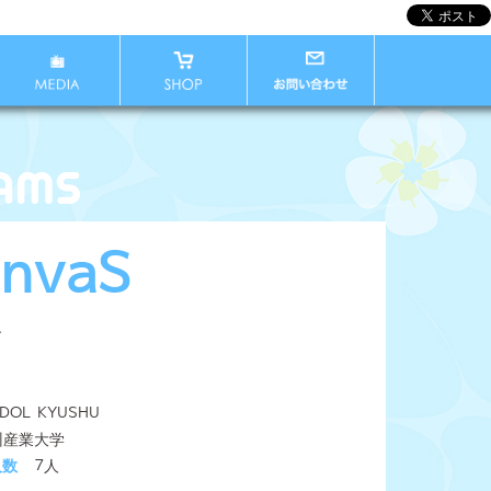
nvaS
す
IDOL KYUSHU
州産業大学
人数
7人