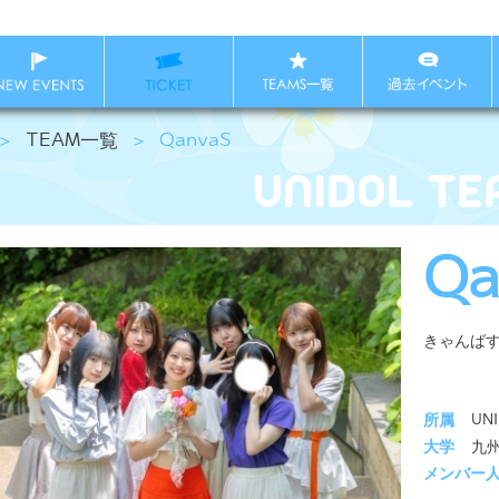
＞
TEAM一覧
＞
QanvaS
Qa
きゃんば
所属
UN
大学
九
メンバー