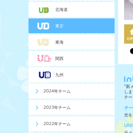
北海道
東京
東海
関西
九州
"新
2024年チーム
しま
チー
2023年チーム
チ
光を
2022年チーム
UN
元々