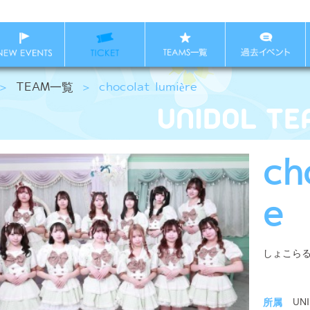
＞
TEAM一覧
＞
chocolat lumière
ch
e
しょこら
所属
UN