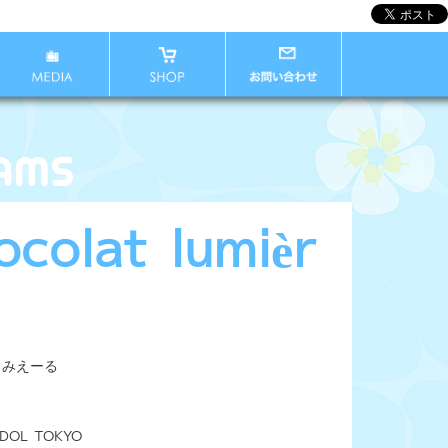
ocolat lumièr
るみえーる
IDOL TOKYO