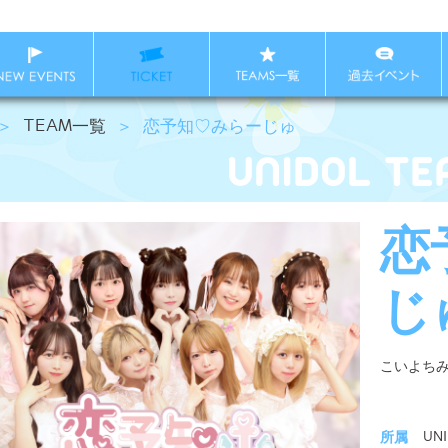
＞
TEAM一覧
＞
恋予知♡みらーじゅ
恋
じ
こいよち
所属
UN