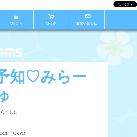
予知♡みらー
ゅ
みらーじゅ
IDOL TOKYO