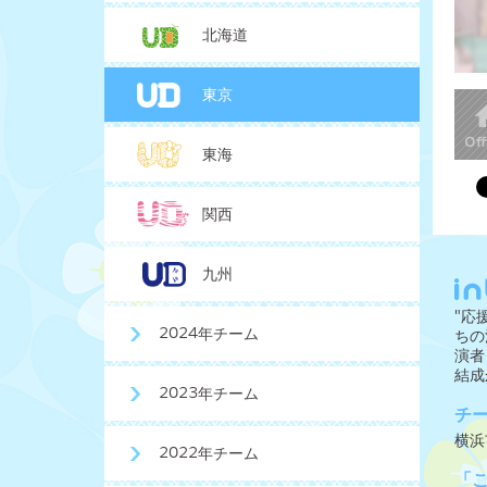
北海道
東京
東海
関西
九州
"応
2024年チーム
ちの
演者
結成
2023年チーム
チ
横浜
2022年チーム
「