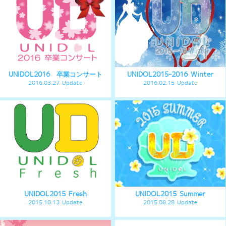
UNIDOL2014 Fresh
UNIDOL2014 Summer
2014.10.10 Update
2014.07.09 Update
UNIDOL2013 Winter
UNIDOL2013 Spring
2013.12.17 Update
2013.04.23 Update