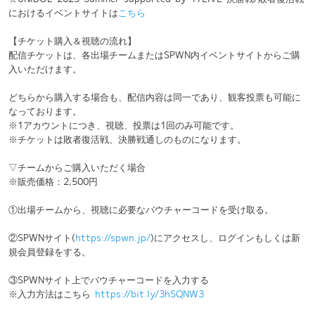
入いただけます。
どちらから購入する場合も、配信内容は同一であり、観客投票も可能に
なっております。
※1アカウントにつき、視聴、投票は1回のみ可能です。
※チケットは敗者復活戦、決勝戦通しのものになります。
▽チームからご購入いただく場合
※販売価格：2,500円
①出場チームから、視聴に必要なバウチャーコードを受け取る。
②SPWNサイト(
https://spwn.jp/
)にアクセスし、ログインもしくは新
規会員登録をする。
③SPWNサイト上でバウチャーコードを入力する
※入力方法はこちら
https://bit.ly/3hSQNW3
④イベント名「UNIDOL 2025 Summer supported by 17LIVE 決勝
戦/敗者復活戦」を選択する
⑤チケットの種類・枚数(それぞれ選択肢は1つのみです)を選択
⑥追加されたチケットをマイチケットページから確認
⑦マイチケットページからチケットを選んで視聴！！