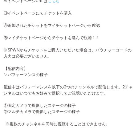
配信中はパフォーマンスを以下の2つのチャンネルで配信します。2チャ
ンネルはいつでもお好みで選択してご視聴いただけます。
①固定カメラで撮影したステージの様子
②マルチカメラで撮影したステージの様子
※複数のチャンネルを同時に視聴することはできません。
【投票における注意事項】
・持ち票は1アカウントにつき、敗者復活戦と決勝戦それぞれ2票です。
・お客様ご自身が総合的に優れていると判断した2チームに投票してくだ
さい。
・1票目と2票目の投票時間を分けさせていただきます。1票目の投票と2
票目の投票の開
始・終了時刻はそれぞれMCより合図させていただきます。
・以下の3つの行為は持ち票がすべて無効票となります。
①2票とも同じチームに投票する
②1チームしか投票しない
③2チームとも投票しない
・上記の行為をした場合や、お客様の端末での誤作動を理由とする再投
票はできません。