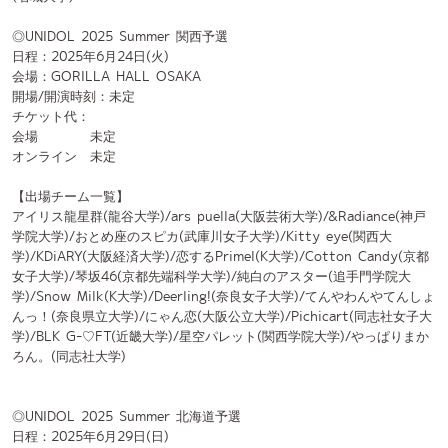
【出場チーム一覧】
アイリス龍星群(龍谷大学)/ars puella(大阪芸術大学)/&Radiance(神戸
学院大学)/おとめ座のスピカ(武庫川女子大学)/Kitty eye(関西大
学)/KDiARY(大阪経済大学)/恋するPrimel(K大学)/Cotton Candy(京都
女子大学)/琴坂46(京都先端科学大学)/純白のアスター(追手門学院大
学)/Snow Milk(K大学)/Deerling!(奈良女子大学)/てんやわんやてんしょ
んっ！(奈良県立大学)/にゃん恋(大阪公立大学)/Pichicart(同志社女子大
学)/BLK G-♡FT(近畿大学)/星空パレット(関西学院大学)/やっぱりまか
ろん。(同志社大学)
◎UNIDOL 2025 Summer 北海道予選
日程：2025年6月29日(日)
会場：ZEUS SAPPORO
開場/開演時刻：未定（夜帯）
チケット代：
会場 未定
オンライン 未定
【出場チーム一覧】
ねむの木に片想い(札幌医科大学)/HELLO DOLL.(天使大
学)/Prima☆Stella(北星学園大学)
◎UNIDOL 2025 Summer 関東予選
日程：2025年6月30日(月)~2025年7月2日(水)
会場：新宿ReNY