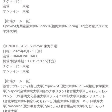
QanvaS(九州産業大学)/Sparkle(福岡大学)/Spring UP(立命館アジア太
平洋大学)
◎UNIDOL 2025 Summer 東海予選
日程：2025年6月23日(月)
会場：DIAMOND HALL
開場/開演時刻：17:15/18:15(予定)
チケット代：未定
オンライン：未定
【出場チーム一覧】
淡雪アプレミディ(富山大学)/1par=St.(愛知大学)/Equ=a(椙山女学園大
学)/əspoir(金城学院大学)/紅のナポリタン(名古屋大学)/しゅわしゅわメ
ロンソーダ(静岡文化芸術大学)/ソレイユ(中部大学)/炭酸メリリエット
(金城学院大学)/初恋♡めもわ〜る(南山大学)/別冊ガーネット(岐阜大
学)/macaron(愛知教育大学)/みにょん(名古屋芸術大学)/りぼーんっ！
(名城大学)
◎UNIDOL 2025 Summer 関西予選
日程：2025年6月24日(火)
会場：GORILLA HALL OSAKA
開場/開演時刻：未定
チケット代：
会場 未定
オンライン 未定