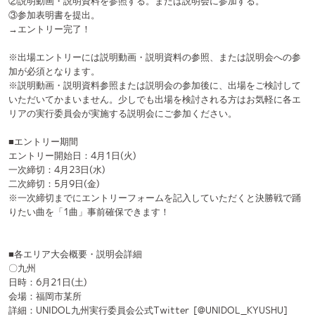
加が必須となります。
※説明動画・説明資料参照または説明会の参加後に、出場をご検討して
いただいてかまいません。少しでも出場を検討される方はお気軽に各エ
リアの実行委員会が実施する説明会にご参加ください。
■エントリー期間
エントリー開始日：4月1日(火)
一次締切：4月23日(水)
二次締切：5月9日(金)
※一次締切までにエントリーフォームを記入していただくと決勝戦で踊
りたい曲を「1曲」事前確保できます！
■各エリア大会概要・説明会詳細
〇九州
日時：6月21日(土)
会場：福岡市某所
詳細：UNIDOL九州実行委員会公式Twitter [@UNIDOL_KYUSHU]
〇東海
日時：6月23日(月)
会場：DIAMOND HALL
詳細：UNIDOL東海実行委員会公式Twitter [@UNIDOL_TOKAI]
〇関西
日時：6月24日(火)(予定)
会場：GORILLA HALL OSAKA