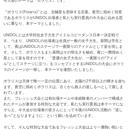
UNIDOLとは大学対抗女子大生アイドルコピーダンス日本一決定戦で
す。つまり、UNIDOLの出場者は全員が一般の女子大生。昼間は学生と
して、夜はUNIDOLのステージで一夜限りのアイドルとして姿を現しま
す。そして、ポラリスもまた昼間はその明るさを秘め、夜に一際煌めく
星として姿を現すのです。「普通の女子大生が、一夜限りの"アイド
ル"としてステージに立つ」をコンセプトとするUNIDOLの大会にポラリ
スのイメージが一致し、本テーマを連想いたしました。
ポラリスは天体で唯一一定の位置にあり、太陽の2千倍以上の輝きを放ち
ます。夜空に煌めくポラリスは、古くから旅人の道しるべとして親しま
れています。
また、フレッシュ大会とは初出場チームや未経験者のメンバーで構成さ
れたチームが参加する特別な大会です。私たち実行委員は本テーマにな
ぞらえ、今大会が出場者の皆さんにとって今後のUNIDOL活動の“道し
るべ”となりますように、という願いを込めています。
そして、そんな特別な大会であるフレッシュ大会はより一層熱い戦いと
なることが期待されます。ポラリスの星言葉は「情熱」です。UNIDOL
出場者も実行委員も今大会含め、今後のUNIDOL活動を情熱を持って歩
んでいけることを願い、本テーマに決定いたしました。
KVはポラリスから連想される宇宙をテーマに、UNIDOLが開催される全
国5都市それぞれのエリアカラーを基調としながら作成いたしました。
宇宙空間を”ステージ”に見立て、眩しい光を浴びながら出場者の皆さん
が一番星に向かって進んでいく様子を鮮やかな色合いで表現していま
す。