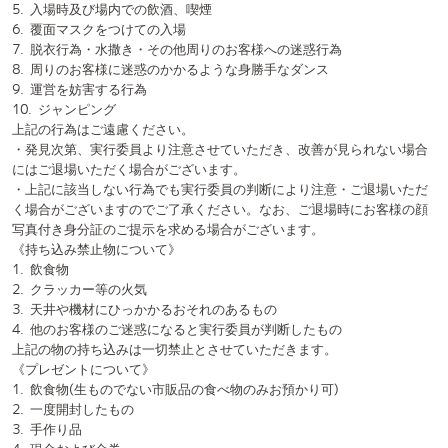
《一般のお客様/カメラエリア外のルール》
・一般エリアで撮影が許可されているのは、下記の3種類のみです。
⑴デジタルカメラ(レンズが本体に収納できるタイプのもの)
⑵携帯電話・スマートフォン
⑶ハンディカム
上記3点の本体のみの使用で撮影が可能です。それ以外の機器での撮影を
禁止いたします。望遠レンズ付きのカメラなど上記以外の機材を用いた
撮影を希望するお客様はカメラパスをご購入ください。
《カメラパス購入者様/カメラエリア内のルール》
・カメラエリアは入場チケットとは別に販売されているカメラパスを購
入されたお客様のみご利用いただけます。
・カメラエリア内では、一般エリアでは使用が禁止されている一眼レフ
カメラや望遠レンズ付きカメラなどのサイズが大きいものや、一脚・三
脚などの機材を使用した撮影が可能です。
・カメラエリアは客席後方に設置予定です。
・本公演では、スタンディングで実施いたします。カメラパスをご購入
されたお客様は土台・脚立などを持参されることを推奨いたします。
⚪︎投票について
《会場チケットをお持ちの方》
・今公演ではQRコードを用いた電子投票にて、お客様に出場者のパフォ
ーマンス審査を行っていただきます。
・電子投票は投票用紙に記載してあるQRコードを読み取り、投票用紙に
記載してあるシリアルナンバーを入力し、お客様ご自身が総合的に優れ
ていると判断された2チームにご投票ください。
・会場入場時に投票用紙をお渡しいたします。再配布は行えませんので
必ずお手元に保管をお願いいたします。お客様自身の投票が完了しても