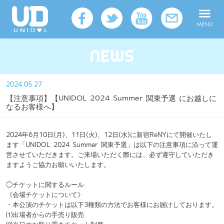
2024.05.27
【注意事項】【UNIDOL 2024 Summer 関東予選 にお越しに
なるお客様へ】
2024年6月10日(月)、11日(火)、12日(水)に新宿ReNYにて開催いたし
ます「UNIDOL 2024 Summer 関東予選」は以下の注意事項に沿って運
営させていただきます。ご来場いただく際には、必ず遵守していただき
ますようご協力お願いいたします。
◯チケットに関するルール
《会場チケットについて》
・本公演のチケットは以下3種類の方法でお客様にお届けしております。
⑴出場者からの手売り販売
⑵当日のお取り置きチケット制度
⑶当日券の販売
チケットを受取済みのお客様は必ずチケットをお持ちの上お越しくださ
い。お持ちでない場合、一律当日券にてご案内させていただきます。
・如何なる事情(紛失、焼失、破損など)でも再発行はいたしかねます。