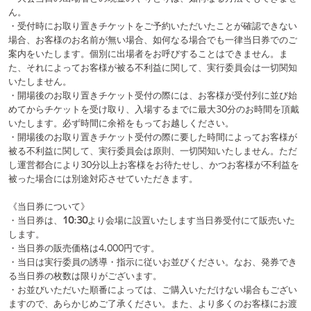
・当日券の販売価格は4,000円です。
・当日は実行委員の誘導・指示に従いお並びください。なお、発券でき
る当日券の枚数は限りがございます。
・お並びいただいた順番によっては、ご購入いただけない場合もござい
ますので、あらかじめご了承ください。また、より多くのお客様にお渡
しするため、当日券のご購入はお一人様1枚までとさせていただきます。
・アディショナルパスの当日販売を行う際にはUNIDOL公式
X(@UNIDOL_EXCO)より告知いたします。こちらも発券可能な枚数は限
りがございます。予めご了承ください。
《アディショナルパスについて》
・アディショナルパスとは、入場チケットに
加えて
ご購入いただくこと
で様々な特典が得られるチケットです。
・アディショナルパスは
実行委員会から販売
いたします。入場チケット
とは異なり、出場チームからはご購入いただけませんのでご注意くださ
い。アディショナルパスの販売や購入方法等については、実行委員会公
式HPやX(@UNIDOL_EXCO)などをご覧ください。
・アディショナルパスのみではご入場いただけません。必ず会場チケッ
トのご購入をお願いいたします。
・ご購入済みのお客様は、当日アディショナルパス引換受付にて本人確
認とリストバンドまたは首掛け型のパスをお受け取りの上、一般受付に
お並びください。
・本イベントでは、アディショナルパスとして「ウルトラパス(Uパ
ス)」、「ドリームパス(Dパス)」と「カメラパス」の3種類を販売いたし
ます。
「ウルトラパス(Uパス)」について