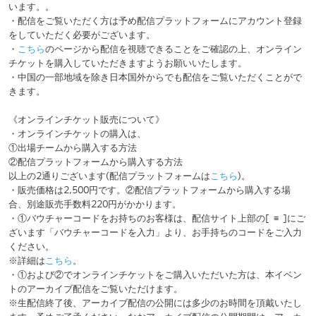
9. 運営を妨害する行為
上記の行為はご遠慮ください。
・発見次第、実行委員より注意させていただき、改善が見られない場合
にはご退場いただく場合がございます。
・上記に該当しない行為でも実行委員の判断により注意・ご退場いただ
く場合がございますのでご了承ください。なお、ご退場時にお客様の顔
写真付き身分証のご提示を求める場合がございます。
《持ち込み禁止物について》
1. 食べ物
2. クラッカー等の火気
3. 天井や機材にひっかかるおそれのあるもの
4. 他のお客様のご迷惑になると実行委員が判断したもの
上記の物の持ち込みは一切禁止とさせていただきます。
《家族エリアについて》
・家族エリアとは、事前にフォームから申請のあった出場者のご家族の
方に対して設置するスペースになります。今大会ではスタンディングで
のご利用となります。予めご了承ください。
・場内上手後方に設置する予定です。設置場所に関しては予告なく変更
する場合がございます。
・家族エリアをご希望の出場者のご家族の方は必ず事前に出場者本人に
よる申請フォームの提出をお願いいたします。
・いかなる場合でも当日、出場者を個別にお呼びすることはできません
のでご注意ください。
・家族エリアのご利用をご希望のお客様は当日、家族認証受付にて本人