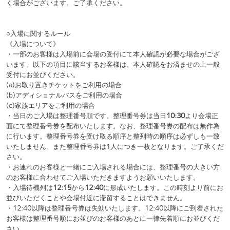
・退場口にて再入場用のリストバンドを配布しています。必ず退場され
る際にリストバンドを着用してください。リストバンドの配布は決勝戦
が開演した際に配布を停止いたします。
・再入場の度にドリンク代600円をお支払いいただきます。予めご了承
ください。
⚪︎配信に関するルール
《配信サイトについて》
・本イベントのオンライン配信は配信プラットフォーム「SPWN」で行
います。。
・配信をご覧いただく方は予め配信プラットフォームにアカウント登録
をしていただく必要がございます。
・
こちら
のページから配信を視聴できることをご確認の上、オンライン
チケットを購入していただきますようお願いいたします。
・中国の一部地域を除き日本国外からでも配信をご覧いただくことがで
きます。
《オンラインチケット販売について》
・オンラインチケットの購入は、
①出場チームから購入する方法
②配信プラットフォームから購入する方法
以上の2通りございます(配信プラットフォームは
こちら
)。
・販売価格は2,500円です。②配信プラットフォームから購入する場
合、別途販売手数料220円がかかります。
・①バウチャーコードをお持ちのお客様は、配信サイト上部の[ ≡ ]にご
ざいます「バウチャーコードを入力」より、お手持ちのコードをご入力