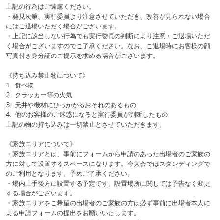
る場合がございます。天候によっては、形状が崩れる可能性がございま
すので、予めご了承ください。
▽スタンドフラワーフォーム
https://forms.gle/p7xGGyce7vgVMsF38
⚪︎撮影ルール
本イベントでは、カメラパスエリア(有料)を設置いたします。カメラパ
スエリア内外で撮影に関するルールが異なりますので、ご注意くださ
い。
《全エリア共通のルール》
・場内でのフラッシュを使用した撮影はご遠慮ください。
・自撮り棒は他のお客様の視界の妨げにならないよう、頭の高さより低
くしてご利用お願いいたします。また45cmより長くした自撮り棒を使用
することを禁止させていただきます。
・撮影が許可されている機材につきましても実行委員が危険と判断した
場合は撮影を中止していただく場合がございますので、その際は指示に
従っていただくようお願いいたします。
・ルールを遵守しないお客様によって不利益を被った場合は、直ちにお
近くのUNIDOL実行委員会までお声がけください。
《カメラパスエリア外/一般のお客様、Uパス、Dパスご購入者様のルー
ル》
・一般エリアで撮影が許可されているのは、下記の3種類のみです。
⑴デジタルカメラ(レンズが本体に収納できるタイプのもの)
⑵携帯電話・スマートフォン
⑶ハンディカム