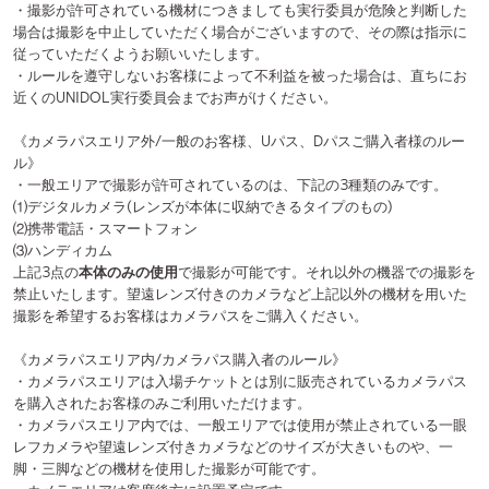
・持ち票は1アカウントにつき2票です。ただし同じチームに2票投票す
ることはできません。
・1票目と2票目の投票時間を分けさせていただきます。1票目の投票時
間と2票目の投票時間の開始・終了時刻はそれぞれMCより合図させてい
ただきます。
・以下の3つの行為は持ち票がすべて無効票となります。
① 2票同じチームに投票する
② 1チームしか投票しない
③ 2チームとも投票しない
上記の行為をした場合、お客様のご使用のデバイスの誤作動を理由とす
る再投票はできません。
⚪︎その他注意事項
・都合により公演の一部を変更する場合がございます。
・実行委員の指示に従わず、それによって発生したトラブルや事故、ま
たお客様間で発生したトラブルや事故、お客様の物品の損失などにつき
ましては、実行委員会では一切の責任を負いかねます。
・実行委員の指示に従っていただけない場合は、UNIDOL実行委員会の
判断により、本大会へのご参加をお断りさせていただき、また今後の公
演へのご参加をお断りする場合がございます。その場合の返金対応、会
場までの交通費・宿泊費等の補償は一切いたしません。
・タイムテーブルはステージ進行状況や都合により前後する場合がござ
います。
・ご来場の際は、電車・バスなどの公共交通機関をご利用ください。会
場には駐車場はございません。
・近隣のご迷惑となりますので、徹夜での場所取りや敷地外での整列等
とみなされる行為は一切禁止とさせていただきます。
・ゴミの散乱や騒音等、会場及び会場近隣にお住まいの方々へご迷惑と