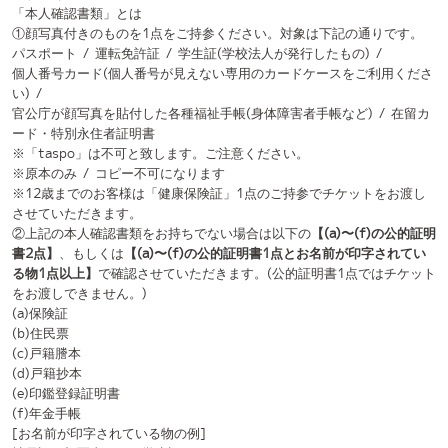
※12歳までのお客様は「健康保険証」1点のご持参でチケットをお渡し
させていただきます。
②上記の本人確認書類をお持ちでない場合は以下の
【(a)〜(f)の公的証明
書2点】
、もしくは
【(a)〜(f)の公的証明書1点とお名前が印字されてい
る物1点以上】
で確認させていただきます。(公的証明書1点ではチケット
をお渡しできません。)
(a)保険証
(b)住民票
(c)戸籍謄本
(d)戸籍抄本
(e)印鑑登録証明書
(f)年金手帳
[お名前が印字されている物の例]
社員証／顔写真のない学生証／クレジットカード／キャッシュカード／
診察券 等
※コピー、手書き、期限切れのものは不可と致します。
※公的証明書はいずれも、公的に発行された状態のままお持ちくださ
い。
※住民票、戸籍謄本、戸籍抄本については発行後6ヶ月以内の原本に限り
ます。
※公共料金請求書や各種郵便物の類は、お名前が印字されていても不可
と致します。
※マイナンバー通知カード(顔写真なし)は不可と致します。
※お名前が印字されている物のみでは、2点以上ご提示いただいてもチケ
ットをお渡しすることはできません。
※保険証の貸し借りは法律で禁止されております。また、本人確認書類