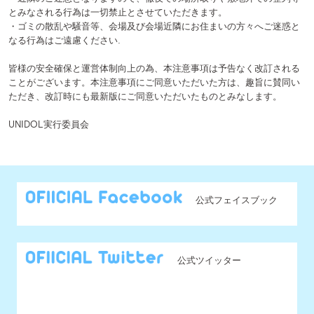
Copyright (c) 2014 UNIDOL.All Rights Reserved.
《主催》⽇本学⽣アイドルプロジェクト