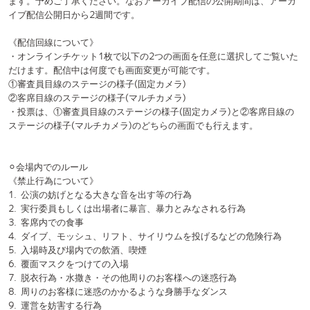
確認をお願いいたします。事前に申請いただくリストと照合の上、一般
受付にお並びください。
《プレゼントについて》
1. 飲食物(生ものでない市販品の食べ物のみお預かり可)
2. 一度開封したもの
3. 手作り品
4. 現金および金券
5. 銃や刀、火薬、花火などの危険物(模造品を含む)
6. お守り、お札、数珠、パワーストーン類
7. 高価なもの
8. その他実行委員がお預かりできないと判断したもの
上記のものはお預かりできません。
・出場者への差し入れ・プレゼント等につきましては、会場内にプレゼ
ントボックスを設置する予定ですのでそちらをご利用ください。
・差し入れ・プレゼントには必ず宛先(チーム名)とお客様のお名前をご
記入ください。
・当日、如何なる事情においても、実行委員及び設置するプレゼントボ
ックスを経由せず、お客様から直接出場者に物品を渡すことは一切禁止
とさせていただきます。
《スタンドフラワーについて》
・当日出場チームにスタンドフラワーを贈られる方は以下に記載のフォ
ームに必要事項をご記入ください。
・撤収については翌日2/14(水)の午前中までに完了するようお願いいた
します。
・スタンドフラワーは屋外、もしくはお客様の目の届かない所に設置す