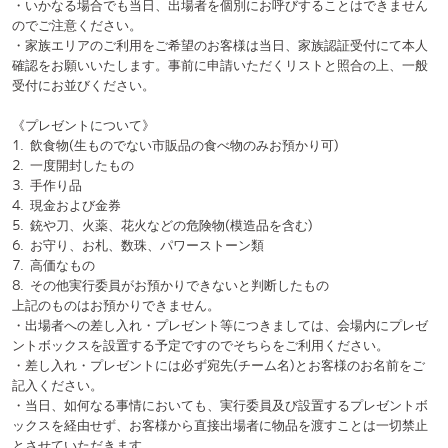
上記3点の
本体のみの使用
で撮影が可能です。それ以外の機器での撮影を
禁止いたします。望遠レンズ付きのカメラなど上記以外の機材を用いた
撮影を希望するお客様はカメラパスをご購入ください。
《カメラパスエリア内/カメラパス購入者のルール》
・カメラパスエリアは入場チケットとは別に販売されているカメラパス
を購入されたお客様のみご利用いただけます。
・カメラパスエリア内では、一般エリアでは使用が禁止されている一眼
レフカメラや望遠レンズ付きカメラなどのサイズが大きいものや、一
脚・三脚などの機材を使用した撮影が可能です。
・カメラエリアは客席後方に設置予定です。
・本大会のカメラパスエリア設置スペースはステージから一定程度離れ
ております。予めご了承ください。
・本大会はスタンディングでのご観覧となります。段差のないフルフラ
ットの会場ですので、カメラパスをご購入されるお客様は三脚・一脚に
加え、土台を持参していただくことを
強く推奨いたします
。
⚪︎投票について
《会場チケットをお持ちの方》
・今大会ではQRコードを用いた電子投票にて、お客様に出場者の審査を
行っていただきます。
・電子投票は投票用紙に記載してあるQRコードをお手持ちのスマートフ
ォンなどで読み取り、投票用紙に記載してあるシリアルナンバーを入力
し、お客様ご自身が総合的に優れていると判断された2チームにご投票く
ださい。
・会場入場時に投票用紙をお渡しいたします。チケット1枚分につき投票