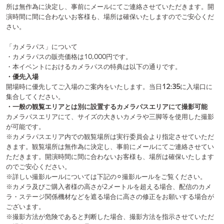
(a)お取り置きチケットをご利用の場合
(b)アディショナルパスをご利用の場合
(c)家族エリアをご利用の場合
・当日のご入場は整理番号順です。整理番号券は当日
10:30
より会場正
面にて整理番号券を配布いたします。なお、整理番号券の配布は無作為
に行います。整理番号券を受け取る順序と整列時の順序は必ずしも一致
いたしません。また整理番号券は1人につき一枚となります。ご了承くだ
さい。
・お連れのお客様と一緒にご入場される場合には、整理番号の大きい方
のお客様に合わせてご入場いただきますようお願いいたします。
・入場待機列は
12:15
から
12:40
に形成いたします。この時刻より前にお
並びいただくことや会場付近に滞留することはできません。
・12:40以降は整理番号券は失効いたします。12:40以降にご到着された
お客様は整理番号順にお並びのお客様のあとに一律先着順にお並びくだ
さい。
・入場待機列には、必ずご自身でお並びください。お荷物を置いての場
所取りやお連れ様の場所取りは一切禁止とさせていただきます。
・お客様同士でのトラブルに関しましては、実行委員会は一切関知いた
しません。
・1度の一般受付につき1枚のチケットを拝見いたします。
・入場時にドリンク代600円を頂戴いたします。できるだけお釣りの無
いようにご用意をお願いいたします。
・最終入場時刻は最終チームが始まる時刻(19:45予定)といたします。た
だしステージの進行状況により前後する場合がございます。
《再入場について》
・決勝戦開演中(17:00以降)にご退場された方は再入場はできません。