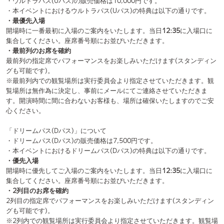
「カメラパス」について
・カメラパスの販売価格は10,000円です。
・本イベントにおけるカメラパスの特典は以下の通りです。
・優先入場
開場時に優先してご入場のご案内をいたします。当日
12:35
に入場口に
集合してください。
・一般の観覧エリアとは別に設置するカメラパスエリアにて撮影可能
カメラパスエリアにて、サイズの大きいカメラや三脚等を使用した撮影
が可能です。
※カメラパスエリア内での観覧場所は実行委員会より指定させていただ
きます。観覧場所は無作為に決定し、事前にメールにてご連絡させてい
ただきます。開演時間に間に合わないお客様も、場所は確保いたします
のでご安心ください。
※詳しい撮影ルールについては下記の⚪︎撮影ルールをご覧ください。
※カメラ及びご購入者様の高さが2メートルを超える場合、配信のカメ
ラ・ステージ関係機材などを遮る場合に高さの修正をお願いする場合が
ございます。
※撮影方法が危険であると判断した場合、撮影方法を指示させていただ
く場合がございます。ご了承ください。
○入場に関するルール
《入場について》
・一部のお客様は入場前に会場の受付にて本人確認が必要な場合がござ
います。以下の項目に該当するお客様は、本人確認をお済ませの上一般
受付にお並びください。