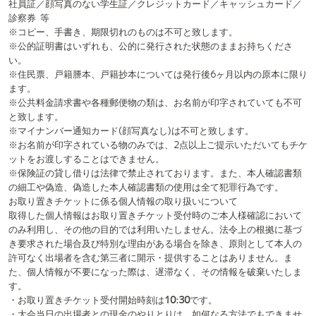
の細工や偽造、偽造した本人確認書類の使用は全て犯罪行為です。
お取り置きチケットに係る個人情報の取り扱いについて
取得した個人情報はお取り置きチケット受付時のご本人様確認において
のみ利用し、その他の目的では利用いたしません。法令上の根拠に基づ
き要求された場合及び特別な理由がある場合を除き、原則として本人の
許可なく出場者を含む第三者に開示・提供することはありません。ま
た、個人情報が不要になった際は、遅滞なく、その情報を破棄いたしま
す。
・お取り置きチケット受付開始時刻は
10:30
です。
・大会当日の出場者との現金のやりとりは、如何なる方法でもできませ
ん。
・受付時にお取り置きチケットをご予約いただいたことが確認できない
場合、お客様のお名前が無い場合、如何なる場合でも一律当日券でのご
案内をいたします。個別に出場者をお呼びすることはできません。ま
た、それによってお客様が被る不利益に関して、実行委員会は一切関知
いたしません。
・開場後のお取り置きチケット受付の際には、お客様が受付列に並び始
めてからチケットを受け取り、入場するまでに最大30分のお時間を頂戴
いたします。必ず時間に余裕をもってお越しください。
・開場後のお取り置きチケット受付の際に要した時間によってお客様が
被る不利益に関して、実行委員会は原則、一切関知いたしません。ただ
し運営都合により30分以上お客様をお待たせし、かつお客様が不利益を
被った場合には別途対応させていただきます。
《当日券について》
・当日券は、
10:30
より会場に設置いたします当日券受付にて販売いた
します。