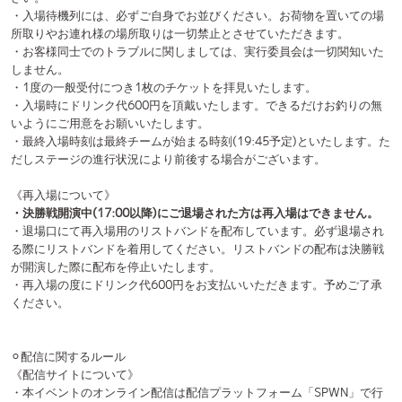
ください。
※詳細は
こちら
。
・①および②でオンラインチケットをご購入いただいた方は、本イベン
トのアーカイブ配信をご覧いただけます。
※生配信終了後、アーカイブ配信の公開には多少のお時間を頂戴いたし
ます。予めご了承ください。なおアーカイブ配信の公開期間は、アーカ
イブ配信公開日から2週間です。
《配信回線について》
・オンラインチケット1枚で以下の2つの画面を任意に選択してご覧いた
だけます。配信中は何度でも画面変更が可能です。
①審査員目線のステージの様子(固定カメラ)
②客席目線のステージの様子(マルチカメラ)
・投票は、①審査員目線のステージの様子(固定カメラ)と②客席目線の
ステージの様子(マルチカメラ)のどちらの画面でも行えます。
⚪︎会場内でのルール
《禁止行為について》
1. 公演の妨げとなる大きな音を出す等の行為
2. 実行委員もしくは出場者に暴言、暴力とみなされる行為
3. 客席内での食事
4. ダイブ、モッシュ、リフト、サイリウムを投げるなどの危険行為
5. 入場時及び場内での飲酒、喫煙
6. 覆面マスクをつけての入場
7. 脱衣行為・水撒き・その他周りのお客様への迷惑行為
8. 周りのお客様に迷惑のかかるような身勝手なダンス