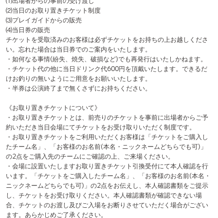
い。忘れた場合は当日券でのご案内をいたします。
・如何なる事情(紛失、焼失、破損など)でも再発行はいたしかねます。
・チケット代の他に当日ドリンク代600円を頂戴いたします。できるだ
けお釣りの無いようにご用意をお願いいたします。
・半券は公演終了まで無くさずにお持ちください。
《お取り置きチケットについて》
・お取り置きチケットとは、前売りのチケットを事前に出場者からご予
約いただき当日会場にてチケットをお受け取りいただく制度です。
・お取り置きチケットをご利用いただくお客様は「チケットをご購入し
たチーム名」、「お客様のお名前(本名・ニックネームどちらでも可)」
の2点をご購入先のチームにご確認の上、ご来場ください。
・会場に設置いたしますお取り置きチケット引換受付にて本人確認を行
います。「チケットをご購入したチーム名」、「お客様のお名前(本名・
ニックネームどちらでも可)」の2点をお伝えし、本人確認書類をご提示
し、チケットをお受け取りください。本人確認書類が確認できない場
合、チケットのお渡し及びご入場をお断りさせていただく場合がござい
ます。あらかじめご了承ください。
「本人確認書類」とは
①顔写真付きのものを1点をご持参ください。対象は下記の通りです。
パスポート / 運転免許証 / 学生証(学校法人が発行したもの) /
個人番号カード(個人番号が見えない専用のカードケースをご利用くださ
い) /
官公庁が顔写真を貼付した各種福祉手帳(身体障害者手帳など) / 在留カ
ード・特別永住者証明書
※「taspo」は不可と致します。ご注意ください。
※原本のみ / コピー不可になります