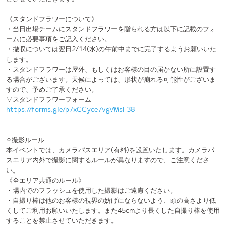
用紙を1部お渡しいたします。敗者復活戦ご観覧のお客様には敗者復活戦
及び決勝戦の投票用紙(計2枚)を配布いたします。投票の際にはお間違い
のないようにお気をつけください。
・会場入場時に敗者復活戦・決勝戦それぞれの最終チームのパフォーマ
ンスが開始する時刻に投票用紙の配布を終了いたします。敗者復活戦の
投票用紙は15:28、決勝戦の投票用紙は19:45で配布を終了することを予
定しています。ただしステージの進行状況により前後する可能性がござ
います。
・再配布は行えませんので必ずお手元に保管をお願いいたします。お客
様自身の投票が完了しても投票終了のアナウンスがあるまではお手元で
保管するようお願いいたします。
・投票用紙は、お客様自身の投票が完了しても投票終了のアナウンスが
あるまではお手元で保管するようお願いいたします。
・投票開始時刻・投票終了時刻はそれぞれアナウンスがありますので、
時間内にご投票ください。それ以外の時間では、投票されましても受付
はできかねます。
・スマートフォンをお持ちでないお客様はお近くのスタッフまでお声が
けください。スタッフのスマートフォンにてご投票いただけます。
・電波状況等ご不明な点がございましたら、スタッフまでお声掛けくだ
さい。
《オンラインチケットをお持ちの方》
・オンライン配信をご覧のお客様は、配信プラットフォーム「SPWN」
上で投票していただきます。
・お客様ご自身が総合的に優れていると判断した2チームに投票してくだ
さい。