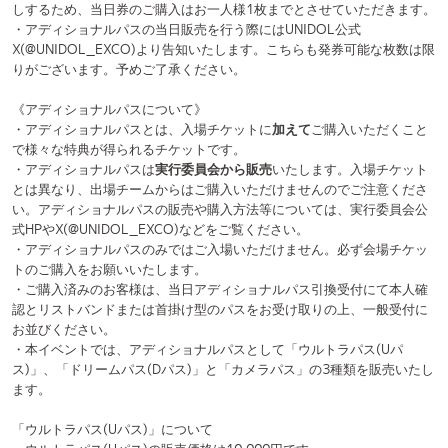
・ウルトラパス(Uパス)の販売価格は10,000円です。
・本イベントにおけるウルトラパス(Uパス)の特典は以下の通りです。
・最優先入場
開場時に一番最初に入場のご案内をいたします。当日
12:35
に入場口に
集合してください。座席番号順にお並びいただきます。
・最前列のお席を確約
最前列の指定席でパフォーマンスをお楽しみいただけます(スタンディン
グも可能です)。
※最前列内での観覧場所は実行委員会より指定させていただきます。観
覧場所は無作為に決定し、事前にメールにてご連絡させていただきま
す。開演時間に間に合わないお客様も、場所は確保いたしますのでご安
心ください。
「ドリームパス(Dパス)」について
・ドリームパス(Dパス)の販売価格は7,500円です。
・本イベントにおけるドリームパス(Dパス)の特典は以下の通りです。
・優先入場
開場時に優先してご入場のご案内をいたします。当日
12:35
に入場口に
集合してください。座席番号順にお並びいただきます。
・2列目のお席を確約
2列目の指定席でパフォーマンスをお楽しみいただけます(スタンディン
グも可能です)。
※2列内での観覧場所は実行委員会より指定させていただきます。観覧場
所は無作為に決定し、事前にメールにてご連絡させていただきます。開
演時間に間に合わないお客様も、場所は確保いたしますのでご安心くだ
さい。