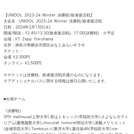
※アディショナルパスに関する情報は後日公開いたします。
■出場チーム
《決勝戦》
SPH mellmuse(上智大学),君はトキシック(早稲田大学),さよならモラト
リアム(慶應義塾大学),chocolat lumière(明治大学),炭酸メリリエット
(金城学院大学),Tomboys‪☆(東洋大学),夏目坂46(早稲田大学),na-
nam(明治大学),HELLO DOLL.(北翔大学),Flum＊Flum(C大学),星空パレ
ット(関西学院大学),ももキュン☆(早稲田大学),やっぱりまかろん。(同志
社大学),立教アイドル研究会(立教大学),りぼーんっ！(名城大学)
※五十音順
《敗者復活戦》
愛センチメートル(江戸川大学), あの日ノスタルジア(横浜国立大
学),UNGRID(慶應義塾大学), kimowota☆7(法政大学),QanvaS(九州産
業大学),禁断アドレセンス(東京女子大学), claVa puella(K大学),恋色モ
ノポリー(日本女子大学), The MeltyDolce Word(C大学),瞬間▲ホログ
ラム(大正大学),深碧のトワル(東京農業大学),Sparkle(福岡大学),成城彼
女(成城大学),℃hurryz(中央大学), 東京ヒロイン(武蔵野大学),ねむの木
に片想い(札幌医科大学),花色日和(青山学院大学), Prismile(早稲田大
学), BLUE PRINCIPAL(青山学院大学), monagirls(相模女子大学), 夢見
る乙女の青春ちゅ→(中央大学), Like(桜美林大学)