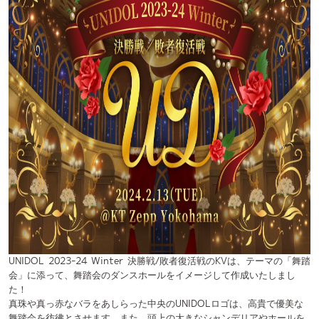
UNIDOL 2023-24 Winter 決勝戦/敗者復活戦のKVは、テーマの「舞踏
会」に添って、舞踏会のダンスホールをイメージして作成いたしまし
た！
真珠や真っ赤なバラをあしらった中央のUNIDOLロゴは、高貴で優美な
舞踏会を彷彿とさせます。また、頭上の大きなシャンデリアやホールを
取り囲んで輝くろうそくの光は、テーマ、そしてUNIDOLのコンセプト
でもある「一夜限りの煌めき」を表現しています。
KVを通して、皆様に舞踏会の高揚感や唯一無二の輝きをお届けします！
■テーマ紹介
今大会のテーマは「舞踏会」です。
UNIDOLのコンセプトは「一夜限りのアイドルになる」…。それはまる