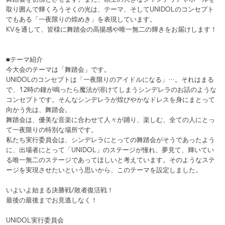
で、12時の鐘が鳴ったら魔法が溶けてしまうシンデレラのお話のような
コンセプトです。そんなシンデレラが煌びやかなドレスを身にまとって
向かう先は、舞踏会。
舞踏会は、優美な音楽に合わせて人々が踊り、楽しむ、全ての人にとっ
て一夜限りの特別な場所です。
私たち実行委員会は、シンデレラにとっての舞踏会がそうであったよう
に、出場者にとって「UNIDOL」のステージが憧れ、夢見て、輝いてい
る唯一無二のステージであってほしいと考えています。そのようなステ
ージを実現させたいという思いから、このテーマを設定しました。
いよいよ始まる決勝戦/敗者復活戦！
最後の最後までお見逃しなく！
UNIDOL実行委員会
【UNIDOL 2023-24 Winter 決勝戦/敗者復活戦】
大会名：UNIDOL 2023-24 Winter 決勝戦/敗者復活戦
日程：2024年2月13日(火)
開場/開演：12:45/13:30(敗者復活戦), 17:00(決勝戦) ※予定
会場：KT Zepp Yokohama
住所：神奈川県横浜市西区みなとみらい4-3-6
チケット：
会場 ¥3,300円
オンライン ¥2,500円
※チケットは決勝戦、敗者復活戦共通のものになります。