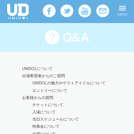
UNIDOLについて
出場希望者からのご質問
UNIDOLの魅力やゲストアイドルについて
エントリーについて
お客様からの質問
チケットについて
入場について
当日スケジュールについて
特典会について
会場について
撮影について
順位について
企業様からのご質問